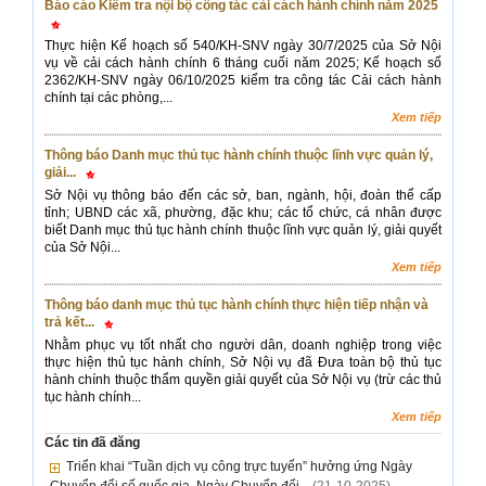
Báo cáo Kiểm tra nội bộ công tác cải cách hành chính năm 2025
Thực hiện Kế hoạch số 540/KH-SNV ngày 30/7/2025 của Sở Nội
vụ về cải cách hành chính 6 tháng cuối năm 2025; Kế hoạch số
2362/KH-SNV ngày 06/10/2025 kiểm tra công tác Cải cách hành
chính tại các phòng,...
Xem tiếp
Thông báo Danh mục thủ tục hành chính thuộc lĩnh vực quản lý,
giải...
Sở Nội vụ thông báo đến các sở, ban, ngành, hội, đoàn thể cấp
tỉnh; UBND các xã, phường, đặc khu; các tổ chức, cá nhân được
biết Danh mục thủ tục hành chính thuộc lĩnh vực quản lý, giải quyết
của Sở Nội...
Xem tiếp
Thông báo danh mục thủ tục hành chính thực hiện tiếp nhận và
trả kết...
Nhằm phục vụ tốt nhất cho người dân, doanh nghiệp trong việc
thực hiện thủ tục hành chính, Sở Nội vụ đã Đưa toàn bộ thủ tục
hành chính thuộc thẩm quyền giải quyết của Sở Nội vụ (trừ các thủ
tục hành chính...
Xem tiếp
Các tin đã đăng
Triển khai “Tuần dịch vụ công trực tuyến” hưởng ứng Ngày