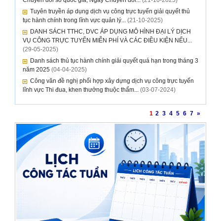
Chuyển đổi số quốc gia, Ngày Chuyển đổi...
(21-10-2025)
Tuyên truyền áp dụng dịch vụ công trực tuyến giải quyết thủ
tục hành chính trong lĩnh vực quản lý...
(21-10-2025)
DANH SÁCH TTHC, DVC ÁP DỤNG MÔ HÌNH ĐẠI LÝ DỊCH
VỤ CÔNG TRỰC TUYẾN MIỄN PHÍ VÀ CÁC ĐIỀU KIỆN NẾU...
(29-05-2025)
Danh sách thủ tục hành chính giải quyết quá hạn trong tháng 3
năm 2025
(04-04-2025)
Công văn đề nghị phối hợp xây dựng dịch vụ công trực tuyến
lĩnh vực Thi đua, khen thưởng thuộc thẩm...
(03-07-2024)
1
2
3
4
5
6
7
»