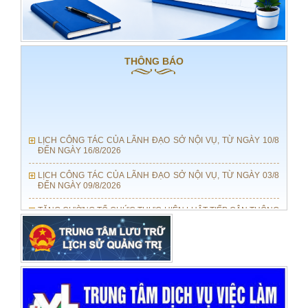
THÔNG BÁO
LỊCH CÔNG TÁC CỦA LÃNH ĐẠO SỞ NỘI VỤ, TỪ NGÀY 10/8
ĐẾN NGÀY 16/8/2026
LỊCH CÔNG TÁC CỦA LÃNH ĐẠO SỞ NỘI VỤ, TỪ NGÀY 03/8
ĐẾN NGÀY 09/8/2026
TĂNG CƯỜNG TỔ CHỨC THỰC HIỆN LUẬT TIẾP CẬN THÔNG
TIN SỐ 01/2026/QH16
LỊCH CÔNG TÁC CỦA LÃNH ĐẠO SỞ NỘI VỤ, TỪ NGÀY 27/7
ĐẾN NGÀY 02/8/2026
Sở Nội vụ trình UBND tỉnh dự thảo Quyết định bãi bỏ Quyết định
số 11/2025/QĐ-UBND