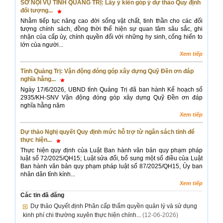
SỞ NỘI VỤ TỈNH QUẢNG TRỊ: Lấy ý kiến góp ý dự thảo Quy định
đối tượng...
Nhằm tiếp tục nâng cao đời sống vật chất, tinh thần cho các đối
tượng chính sách, đồng thời thể hiện sự quan tâm sâu sắc, ghi
nhận của cấp ủy, chính quyền đối với những hy sinh, cống hiến to
lớn của người...
Xem tiếp
Tỉnh Quảng Trị: Vận động đóng góp xây dựng Quỹ Đền ơn đáp
nghĩa hằng...
Ngày 17/6/2026, UBND tỉnh Quảng Trị đã ban hành Kế hoạch số
2935/KH-SNV Vận động đóng góp xây dựng Quỹ Đền ơn đáp
nghĩa hằng năm
Xem tiếp
Dự thảo Nghị quyết Quy định mức hỗ trợ từ ngân sách tỉnh để
thực hiện...
Thực hiện quy định của Luật Ban hành văn bản quy phạm pháp
luật số 72/2025/QH15; Luật sửa đổi, bổ sung một số điều của Luật
Ban hành văn bản quy phạm pháp luật số 87/2025/QH15, Ủy ban
nhân dân tỉnh kính...
Xem tiếp
Các tin đã đăng
Dự thảo Quyết định Phân cấp thẩm quyền quản lý và sử dụng
kinh phí chi thường xuyên thực hiện chính...
(12-06-2026)