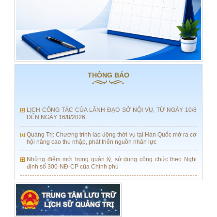
THÔNG BÁO
LỊCH CÔNG TÁC CỦA LÃNH ĐẠO SỞ NỘI VỤ, TỪ NGÀY 10/8
ĐẾN NGÀY 16/8/2026
Quảng Trị: Chương trình lao động thời vụ tại Hàn Quốc mở ra cơ
hội nâng cao thu nhập, phát triển nguồn nhân lực
Những điểm mới trong quản lý, sử dung công chức theo Nghị
định số 300-NĐ-CP của Chính phủ
TẬP HUẤN CÔNG TÁC VĂN THƯ LƯU TRỮ NĂM 2026
LỊCH CÔNG TÁC CỦA LÃNH ĐẠO SỞ NỘI VỤ, TỪ NGÀY 03/8
ĐẾN NGÀY 09/8/2026