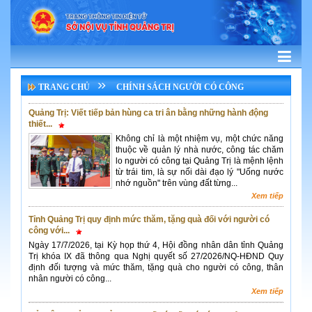
TRANG CHỦ
CHÍNH SÁCH NGƯỜI CÓ CÔNG
Quảng Trị: Viết tiếp bản hùng ca tri ân bằng những hành động
thiết...
Không chỉ là một nhiệm vụ, một chức năng
thuộc về quản lý nhà nước, công tác chăm
lo người có công tại Quảng Trị là mệnh lệnh
từ trái tim, là sự nối dài đạo lý "Uống nước
nhớ nguồn" trên vùng đất từng...
Xem tiếp
Tỉnh Quảng Trị quy định mức thăm, tặng quà đối với người có
công với...
Ngày 17/7/2026, tại Kỳ họp thứ 4, Hội đồng nhân dân tỉnh Quảng
Trị khóa IX đã thông qua Nghị quyết số 27/2026/NQ-HĐND Quy
định đối tượng và mức thăm, tặng quà cho người có công, thân
nhân người có công...
Xem tiếp