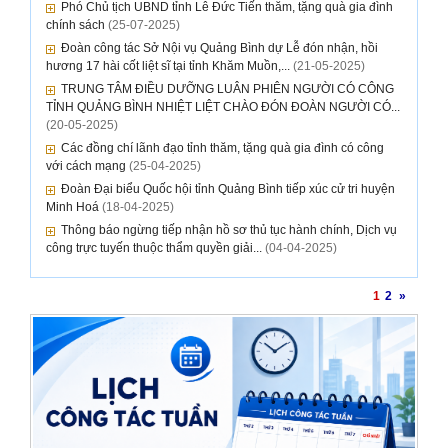
Phó Chủ tịch UBND tỉnh Lê Đức Tiến thăm, tặng quà gia đình
chính sách
(25-07-2025)
Đoàn công tác Sở Nội vụ Quảng Bình dự Lễ đón nhận, hồi
hương 17 hài cốt liệt sĩ tại tỉnh Khăm Muồn,...
(21-05-2025)
TRUNG TÂM ĐIỀU DƯỠNG LUÂN PHIÊN NGƯỜI CÓ CÔNG
TỈNH QUẢNG BÌNH NHIỆT LIỆT CHÀO ĐÓN ĐOÀN NGƯỜI CÓ...
(20-05-2025)
Các đồng chí lãnh đạo tỉnh thăm, tặng quà gia đình có công
với cách mạng
(25-04-2025)
Đoàn Đại biểu Quốc hội tỉnh Quảng Bình tiếp xúc cử tri huyện
Minh Hoá
(18-04-2025)
Thông báo ngừng tiếp nhận hồ sơ thủ tục hành chính, Dịch vụ
công trực tuyến thuộc thẩm quyền giải...
(04-04-2025)
1
2
»