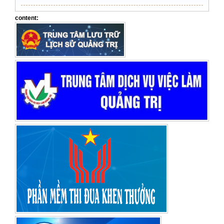
Những điểm mới trong quản lý, sử dung công chức theo Nghị
content:
định số 300-NĐ-CP của Chính phủ
TẬP HUẤN CÔNG TÁC VĂN THƯ LƯU TRỮ NĂM 2026
LỊCH CÔNG TÁC CỦA LÃNH ĐẠO SỞ NỘI VỤ, TỪ NGÀY 03/8
ĐẾN NGÀY 09/8/2026