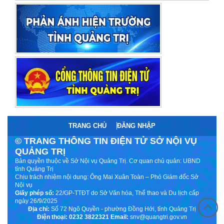
TRANG CHỦ
ĐĂNG NHẬP
© TRANG THÔNG TIN ĐIỆN TỬ SỞ NỘI VỤ
QUẢNG TRỊ
Bản quyền thuộc về Sở Nội vụ Quảng Trị. Cơ quan chủ quản: UBND
tỉnh Quảng Trị
Chịu trách nhiệm nội dung: Ông Mai Xuân Toàn – Phó Giám đốc Sở
Nội vụ
Giấy phép số:
22/GP-TTĐT do Sở Văn hóa, Thể thao và Du lịch cấp
ngày 26/9/2025
Địa chỉ:
Số 72 Ngô Quyền - phường Đồng Hới, tỉnh Quảng Trị
Điện thoại: 0232 3822321
Email:
snv@quangtri.gov.vn