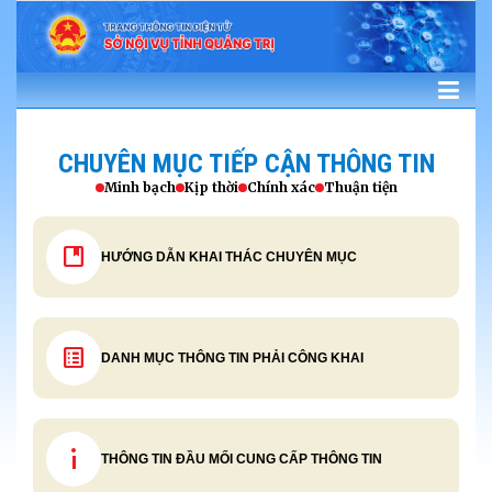
CHUYÊN MỤC TIẾP CẬN THÔNG TIN
Minh bạch
Kịp thời
Chính xác
Thuận tiện
developer_guide
HƯỚNG DẪN KHAI THÁC CHUYÊN MỤC
list_alt
DANH MỤC THÔNG TIN PHẢI CÔNG KHAI
info_i
THÔNG TIN ĐẦU MỐI CUNG CẤP THÔNG TIN