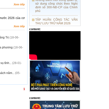
sử dung công chức theo Nghị
Xem tiếp
định số 300-NĐ-CP của Chính
phủ
TẬP HUẤN CÔNG TÁC VĂN
 nước 2026 của cơ
THƯ LƯU TRỮ NĂM 2026
Xem tiếp
content:
LỊCH CÔNG TÁC CỦA LÃNH
ĐẠO SỞ NỘI VỤ, TỪ NGÀY
03/8 ĐẾN NGÀY 09/8/2026
ảng Trị
(18-06-
HĐND tỉnh Quảng Trị ban hành
địa phương
(18-06-
Nghị quyết quy định chế độ,
chính sách đối với người hoạt
động ở thôn, tổ dân phố
ụ tỉnh...
(28-01-
Quảng Trị: Viết tiếp bản hùng
ca tri ân bằng những hành
sách năm...
(05-
động thiết thực
1
content: