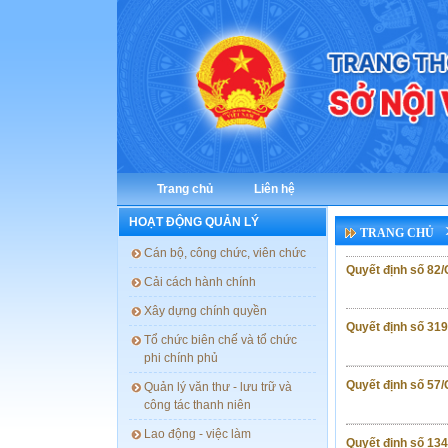
Trang chủ
Liên hệ
HOẠT ĐỘNG QUẢN LÝ
TRANG CHỦ
cán bộ, công chức, viên chức
Quyết định số 82
cải cách hành chính
xây dựng chính quyền
Quyết định số 31
tổ chức biên chế và tổ chức
phi chính phủ
Quyết định số 57
quản lý văn thư - lưu trữ và
công tác thanh niên
lao động - việc làm
Quyết định số 13