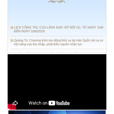
LỊCH CÔNG TÁC CỦA LÃNH ĐẠO SỞ NỘI VỤ, TỪ NGÀY 10/8
ĐẾN NGÀY 16/8/2026
Quảng Trị: Chương trình lao động thời vụ tại Hàn Quốc mở ra cơ
hội nâng cao thu nhập, phát triển nguồn nhân lực
Những điểm mới trong quản lý, sử dung công chức theo Nghị
định số 300-NĐ-CP của Chính phủ
TẬP HUẤN CÔNG TÁC VĂN THƯ LƯU TRỮ NĂM 2026
LỊCH CÔNG TÁC CỦA LÃNH ĐẠO SỞ NỘI VỤ, TỪ NGÀY 03/8
ĐẾN NGÀY 09/8/2026
HĐND tỉnh Quảng Trị ban hành Nghị quyết quy định chế độ,
chính sách đối với người hoạt động ở thôn, tổ dân phố
Quảng Trị: Viết tiếp bản hùng ca tri ân bằng những hành động
thiết thực
TĂNG CƯỜNG TỔ CHỨC THỰC HIỆN LUẬT TIẾP CẬN THÔNG