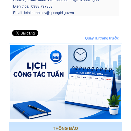
Chức vụ/ Chức danh: Giám đốc Sở - Người phát ngôn
Điện thoại: 0988 797353
Email: lethithanh.snv@quangtri.gov.v
n
Quay lại trang trước
THÔNG BÁO