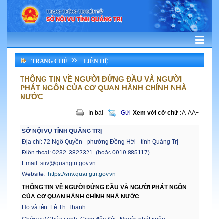
TRANG CHỦ
LIÊN HỆ
THÔNG TIN VỀ NGƯỜI ĐỨNG ĐẦU VÀ NGƯỜI
PHÁT NGÔN CỦA CƠ QUAN HÀNH CHÍNH NHÀ
NƯỚC
In bài
Gửi
Xem với cỡ chữ :
A-
A
A+
SỞ NỘI VỤ TỈNH QUẢNG TRỊ
Địa chỉ: 72 Ngô Quyền - phường
Đồng Hới - tỉnh Quảng Trị
Điện thoại: 0232. 3822321 (hoặc 0919.885117)
Email: snv@quangtri.gov.vn
Website:
https://snv.quangtri.gov.vn
THÔNG TIN VỀ NGƯỜI ĐỨNG ĐẦU VÀ NGƯỜI PHÁT NGÔN
CỦA CƠ QUAN HÀNH CHÍNH NHÀ NƯỚC
Họ và tên: Lê Thị Thanh