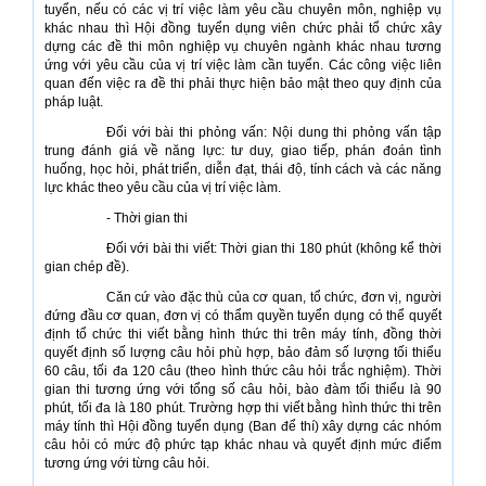
tuyển, nếu có các vị trí việc làm yêu cầu chuyên môn, nghiệp vụ
khác nhau thì Hội đồng tuyển dụng viên chức phải tổ chức xây
dựng các đề thi môn nghiệp vụ chuyên ngành khác nhau tương
ứng với yêu cầu của vị trí việc làm cần tuyển. Các công việc liên
quan đến việc ra đề thi phải thực hiện bảo mật theo quy định của
pháp luật.
Đối với bài thi phỏng vấn: Nội dung thi phỏng vấn tập
trung đánh giá về năng lực: tư duy, giao tiếp, phán đoán tình
huống, học hỏi, phát triển, diễn đạt, thái độ, tính cách và các năng
lực khác theo yêu cầu của vị trí việc làm.
- Thời gian thi
Đối với bài thi viết: Thời gian thi 180 phút (không kể thời
gian chép đề).
Căn cứ vào đặc thù của cơ quan, tổ chức, đơn vị, người
đứng đầu cơ quan, đơn vị có thẩm quyền tuyển dụng có thể quyết
định tổ chức thi viết bằng hình thức thi trên máy tính, đồng thời
quyết định số lượng câu hỏi phù hợp, bảo đảm số lượng tối thiểu
60 câu, tối đa 120 câu (theo hình thức câu hỏi trắc nghiệm). Thời
gian thi tương ứng với tổng số câu hỏi, bào đàm tối thiểu là 90
phút, tối đa là 180 phút. Trường hợp thi viết bằng hình thức thi trên
máy tính thì Hội đồng tuyển dụng (Ban để thí) xây dựng các nhóm
câu hỏi có mức độ phức tạp khác nhau và quyết định mức điểm
tương ứng với từng câu hỏi.