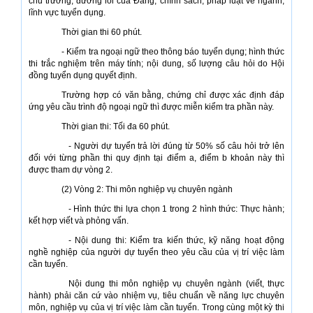
chủ trương, đường lối của Đảng, chính sách, pháp luật về ngành,
lĩnh vực tuyển dụng.
Thời gian thi 60 phút.
- Kiểm tra ngoại ngữ theo thông báo tuyển dụng; hình thức
thi trắc nghiệm trên máy tính; nội dung, số lượng câu hỏi do Hội
đồng tuyển dụng quyết định.
Trường hợp có văn bằng, chứng chỉ được xác định đáp
ứng yêu cầu trình độ ngoại ngữ thì được miễn kiểm tra phần này.
Thời gian thi: Tối đa 60 phút.
- Người dự tuyển trả lời đúng từ 50% số câu hỏi trở lên
đối với từng phần thi quy định tại điểm a, điểm b khoản này thì
được tham dự vòng 2.
(2) Vòng 2: Thi môn nghiệp vụ chuyên ngành
- Hình thức thi lựa chọn 1 trong 2 hình thức: Thực hành;
kết hợp viết và phỏng vấn.
- Nội dung thi: Kiểm tra kiến thức, kỹ năng hoạt động
nghề nghiệp của người dự tuyển theo yêu cầu của vị trí việc làm
cần tuyển.
Nội dung thi môn nghiệp vụ chuyên ngành (viết, thực
hành) phải căn cứ vào nhiệm vụ, tiêu chuẩn về năng lực chuyên
môn, nghiệp vụ của vị trí việc làm cần tuyển. Trong cùng một kỳ thi