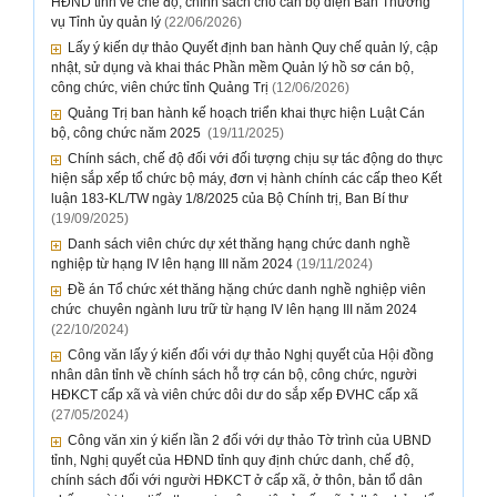
HĐND tỉnh về chế độ, chính sách cho cán bộ diện Ban Thường
vụ Tỉnh ủy quản lý
(22/06/2026)
Lấy ý kiến dự thảo Quyết định ban hành Quy chế quản lý, cập
nhật, sử dụng và khai thác Phần mềm Quản lý hồ sơ cán bộ,
công chức, viên chức tỉnh Quảng Trị
(12/06/2026)
Quảng Trị ban hành kế hoạch triển khai thực hiện Luật Cán
bộ, công chức năm 2025
(19/11/2025)
Chính sách, chế độ đối với đối tượng chịu sự tác động do thực
hiện sắp xếp tổ chức bộ máy, đơn vị hành chính các cấp theo Kết
luận 183-KL/TW ngày 1/8/2025 của Bộ Chính trị, Ban Bí thư
(19/09/2025)
Danh sách viên chức dự xét thăng hạng chức danh nghề
nghiệp từ hạng IV lên hạng III năm 2024
(19/11/2024)
Đề án Tổ chức xét thăng hặng chức danh nghề nghiệp viên
chức chuyên ngành lưu trữ từ hạng IV lên hạng III năm 2024
(22/10/2024)
Công văn lấy ý kiến đối với dự thảo Nghị quyết của Hội đồng
nhân dân tỉnh về chính sách hỗ trợ cán bộ, công chức, người
HĐKCT cấp xã và viên chức dôi dư do sắp xếp ĐVHC cấp xã
(27/05/2024)
Công văn xin ý kiến lần 2 đối với dự thảo Tờ trình của UBND
tỉnh, Nghị quyết của HĐND tỉnh quy định chức danh, chế độ,
chính sách đối với người HĐKCT ở cấp xã, ở thôn, bản tổ dân