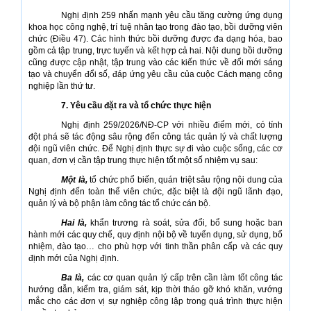
Nghị định 259 nhấn mạnh yêu cầu tăng cường ứng dụng
khoa học công nghệ, trí tuệ nhân tạo trong đào tạo, bồi dưỡng viên
chức (Điều 47). Các hình thức bồi dưỡng được đa dạng hóa, bao
gồm cả tập trung, trực tuyến và kết hợp cả hai. Nội dung bồi dưỡng
cũng được cập nhật, tập trung vào các kiến thức về đổi mới sáng
tạo và chuyển đổi số, đáp ứng yêu cầu của cuộc Cách mạng công
nghiệp lần thứ tư.
7. Yêu cầu đặt ra và tổ chức thực hiện
Nghị định 259/2026/NĐ-CP với nhiều điểm mới, có tính
đột phá sẽ tác động sâu rộng đến công tác quản lý và chất lượng
đội ngũ viên chức. Để Nghị định thực sự đi vào cuộc sống, các cơ
quan, đơn vị cần tập trung thực hiện tốt một số nhiệm vụ sau:
Một là,
tổ chức phổ biến, quán triệt sâu rộng nội dung của
Nghị định đến toàn thể viên chức, đặc biệt là đội ngũ lãnh đạo,
quản lý và bộ phận làm công tác tổ chức cán bộ.
Hai là,
khẩn trương rà soát, sửa đổi, bổ sung hoặc ban
hành mới các quy chế, quy định nội bộ về tuyển dụng, sử dụng, bổ
nhiệm, đào tạo… cho phù hợp với tinh thần phân cấp và các quy
định mới của Nghị định.
Ba là,
các cơ quan quản lý cấp trên cần làm tốt công tác
hướng dẫn, kiểm tra, giám sát, kịp thời tháo gỡ khó khăn, vướng
mắc cho các đơn vị sự nghiệp công lập trong quá trình thực hiện