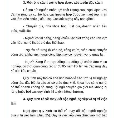
3. Mở rộng các trường hợp được xét tuyển đặc cách
Để thu hút nguồn nhân lực chất lượng cao, Nghị định 259
đã mở rộng và cụ thể hóa các trường hợp được xem xét tiếp nhận
vào làm viên chức (Điều 15). Các đối tượng này bao gồm:
- Chuyên gia, nhà khoa học, luật gia, doanh nhân tiêu
biểu, xuất sắc.
- Người có tài năng, năng khiếu đặc biệt trong các lĩnh vực
văn hóa, nghệ thuật, thể dục thể thao.
- Người đã từng là cán bộ, công chức, viên chức chuyển
công tác ra khu vực ngoài công lập, nay có nguyện vọng quay lại.
- Người đang làm hợp đồng lao động tại chính đơn vị sự
nghiệp, có thời gian công tác từ đủ 05 năm trở lên và đáp ứng đầy
đủ các tiêu chuẩn.
Quy định này tạo cơ chế linh hoạt để các đơn vị sự nghiệp
công lập, đặc biệt là các cơ sở giáo dục, y tế, khoa học công nghệ,
có thể nhanh chóng bổ sung đội ngũ chuyên gia giỏi mà không bị
ràng buộc bởi các quy trình thi tuyển thông thường.
4. Quy định rõ về thay đổi bậc nghề nghiệp và vị trí việc
làm
Nghị định quy định cụ thể về thay đổi bậc nghề nghiệp
của vị trí việc làm (Điều 25). Đây là việc xếp viên chức vào một bậc