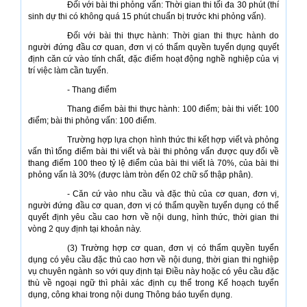
Đối với bài thi phỏng vấn: Thời gian thi tối đa 30 phút (thí
sinh dự thi có không quá 15 phút chuẩn bị trước khi phỏng vấn).
Đối với bài thi thực hành: Thời gian thi thực hành do
người đứng đầu cơ quan, đơn vị có thẩm quyền tuyển dụng quyết
định căn cứ vào tính chất, đặc điểm hoạt động nghề nghiệp của vị
trí việc làm cần tuyển.
- Thang điểm
Thang điểm bài thi thực hành: 100 điểm; bài thi viết: 100
điểm; bài thi phỏng vấn: 100 điểm.
Trường hợp lựa chọn hình thức thi kết hợp viết và phỏng
vấn thì tổng điểm bài thi viết và bài thi phỏng vấn được quy đổi về
thang điểm 100 theo tỷ lệ điểm của bài thi viết là 70%, của bài thi
phỏng vấn là 30% (được làm tròn đến 02 chữ số thập phân).
- Căn cứ vào nhu cầu và đặc thù của cơ quan, đơn vị,
người đứng đầu cơ quan, đơn vị có thẩm quyền tuyển dụng có thể
quyết định yêu cầu cao hơn về nội dung, hình thức, thời gian thi
vòng 2 quy định tại khoản này.
(3) Trường hợp cơ quan, đơn vị có thẩm quyền tuyển
dụng có yêu cầu đặc thủ cao hơn về nội dung, thời gian thi nghiệp
vụ chuyên ngành so với quy định tại Điều này hoặc có yêu cầu đặc
thù về ngoại ngữ thì phải xác định cụ thể trong Kế hoạch tuyển
dụng, công khai trong nội dung Thông báo tuyển dụng.