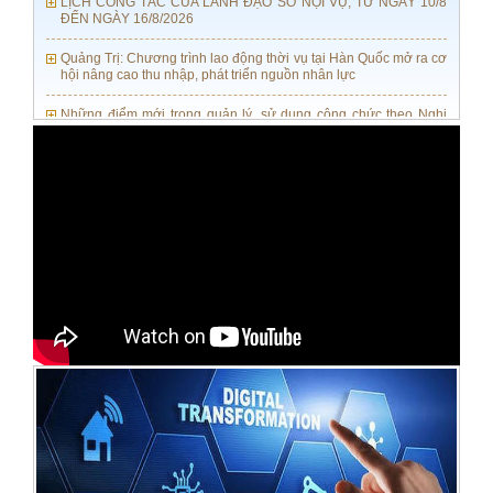
ĐẾN NGÀY 16/8/2026
Quảng Trị: Chương trình lao động thời vụ tại Hàn Quốc mở ra cơ
hội nâng cao thu nhập, phát triển nguồn nhân lực
Những điểm mới trong quản lý, sử dung công chức theo Nghị
định số 300-NĐ-CP của Chính phủ
TẬP HUẤN CÔNG TÁC VĂN THƯ LƯU TRỮ NĂM 2026
LỊCH CÔNG TÁC CỦA LÃNH ĐẠO SỞ NỘI VỤ, TỪ NGÀY 03/8
ĐẾN NGÀY 09/8/2026
HĐND tỉnh Quảng Trị ban hành Nghị quyết quy định chế độ,
chính sách đối với người hoạt động ở thôn, tổ dân phố
Quảng Trị: Viết tiếp bản hùng ca tri ân bằng những hành động
thiết thực
TĂNG CƯỜNG TỔ CHỨC THỰC HIỆN LUẬT TIẾP CẬN THÔNG
TIN SỐ 01/2026/QH16