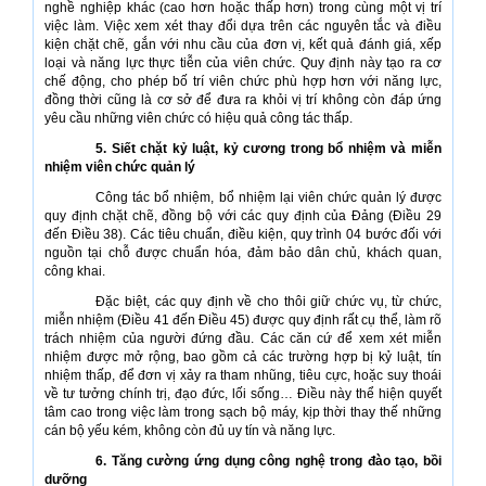
nghề nghiệp khác (cao hơn hoặc thấp hơn) trong cùng một vị trí
việc làm. Việc xem xét thay đổi dựa trên các nguyên tắc và điều
kiện chặt chẽ, gắn với nhu cầu của đơn vị, kết quả đánh giá, xếp
loại và năng lực thực tiễn của viên chức. Quy định này tạo ra cơ
chế động, cho phép bố trí viên chức phù hợp hơn với năng lực,
đồng thời cũng là cơ sở để đưa ra khỏi vị trí không còn đáp ứng
yêu cầu những viên chức có hiệu quả công tác thấp.
5. Siết chặt kỷ luật, kỷ cương trong bổ nhiệm và miễn
nhiệm viên chức quản lý
Công tác bổ nhiệm, bổ nhiệm lại viên chức quản lý được
quy định chặt chẽ, đồng bộ với các quy định của Đảng (Điều 29
đến Điều 38). Các tiêu chuẩn, điều kiện, quy trình 04 bước đối với
nguồn tại chỗ được chuẩn hóa, đảm bảo dân chủ, khách quan,
công khai.
Đặc biệt, các quy định về cho thôi giữ chức vụ, từ chức,
miễn nhiệm (Điều 41 đến Điều 45) được quy định rất cụ thể, làm rõ
trách nhiệm của người đứng đầu. Các căn cứ để xem xét miễn
nhiệm được mở rộng, bao gồm cả các trường hợp bị kỷ luật, tín
nhiệm thấp, để đơn vị xảy ra tham nhũng, tiêu cực, hoặc suy thoái
về tư tưởng chính trị, đạo đức, lối sống… Điều này thể hiện quyết
tâm cao trong việc làm trong sạch bộ máy, kịp thời thay thế những
cán bộ yếu kém, không còn đủ uy tín và năng lực.
6. Tăng cường ứng dụng công nghệ trong đào tạo, bồi
dưỡng