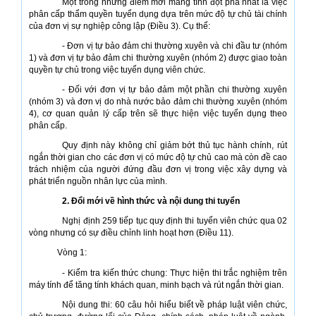
Một trong những điểm mới mang tính đột phá nhất là việc
phân cấp thẩm quyền tuyển dụng dựa trên mức độ tự chủ tài chính
của đơn vị sự nghiệp công lập (Điều 3). Cụ thể:
- Đơn vị tự bảo đảm chi thường xuyên và chi đầu tư (nhóm
1) và đơn vị tự bảo đảm chi thường xuyên (nhóm 2) được giao toàn
quyền tự chủ trong việc tuyển dụng viên chức.
- Đối với đơn vị tự bảo đảm một phần chi thường xuyên
(nhóm 3) và đơn vị do nhà nước bảo đảm chi thường xuyên (nhóm
4), cơ quan quản lý cấp trên sẽ thực hiện việc tuyển dụng theo
phân cấp.
Quy định này không chỉ giảm bớt thủ tục hành chính, rút
ngắn thời gian cho các đơn vị có mức độ tự chủ cao mà còn đề cao
trách nhiệm của người đứng đầu đơn vị trong việc xây dựng và
phát triển nguồn nhân lực của mình.
2. Đổi mới về hình thức và nội dung thi tuyển
Nghị định 259 tiếp tục quy định thi tuyển viên chức qua 02
vòng nhưng có sự điều chỉnh linh hoạt hơn (Điều 11).
Vòng 1:
- Kiểm tra kiến thức chung: Thực hiện thi trắc nghiệm trên
máy tính để tăng tính khách quan, minh bạch và rút ngắn thời gian.
Nội dung thi: 60 câu hỏi hiểu biết về pháp luật viên chức,