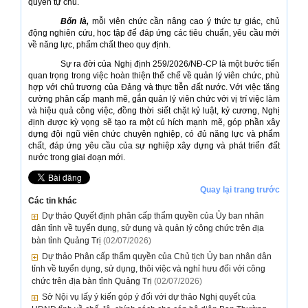
quyền tự chủ.
Bốn là,
mỗi viên chức cần nâng cao ý thức tự giác, chủ
động nghiên cứu, học tập để đáp ứng các tiêu chuẩn, yêu cầu mới
về năng lực, phẩm chất theo quy định.
Sự ra đời của Nghị định 259/2026/NĐ-CP là một bước tiến
quan trọng trong việc hoàn thiện thể chế về quản lý viên chức, phù
hợp với chủ trương của Đảng và thực tiễn đất nước. Với việc tăng
cường phân cấp mạnh mẽ, gắn quản lý viên chức với vị trí việc làm
và hiệu quả công việc, đồng thời siết chặt kỷ luật, kỷ cương, Nghị
định được kỳ vọng sẽ tạo ra một cú hích mạnh mẽ, góp phần xây
dựng đội ngũ viên chức chuyên nghiệp, có đủ năng lực và phẩm
chất, đáp ứng yêu cầu của sự nghiệp xây dựng và phát triển đất
nước trong giai đoạn mới.
Quay lại trang trước
Các tin khác
Dự thảo Quyết định phân cấp thẩm quyền của Ủy ban nhân
dân tỉnh về tuyển dụng, sử dụng và quản lý công chức trên địa
bàn tỉnh Quảng Trị
(02/07/2026)
Dự thảo Phân cấp thẩm quyền của Chủ tịch Ủy ban nhân dân
tỉnh về tuyển dụng, sử dụng, thôi việc và nghỉ hưu đối với công
chức trên địa bàn tỉnh Quảng Trị
(02/07/2026)
Sở Nội vụ lấy ý kiến góp ý đối với dự thảo Nghị quyết của