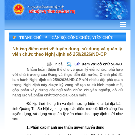
TRANG CHỦ
CÁN BỘ, CÔNG CHỨC, VIÊN CHỨC
Những điểm mới về tuyển dụng, sử dụng và quản lý
viên chức theo Nghị định số 259/2026/NĐ-CP
In bài
Gửi
Xem với cỡ chữ :
A-
A
A+
Nhằm hoàn thiện thể chế về quản lý viên chức, phù hợp
với chủ trương của Đảng và thực tiễn đất nước, Chính phủ đã
ban hành Nghị định số 259/2026/NĐ-CP với nhiều đột phá quan
trọng. Nghị định này được kỳ vọng sẽ tạo ra cú hích mạnh mẽ,
góp phần xây dựng đội ngũ viên chức chuyên nghiệp, có đủ
năng lực và phẩm chất trong giai đoạn mới.
Để kịp thời thông tin và định hướng triển khai tại địa bàn
tỉnh Quảng Trị, Sở Nội vụ tổng hợp các điểm mới cốt lõi về công tác
tuyển dụng, sử dụng và quản lý viên chức theo quy định mới như
sau:
1. Phân cấp mạnh mẽ thẩm quyền tuyển dụng