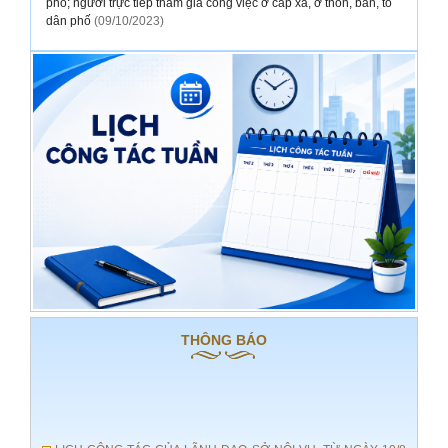
phố; người trực tiếp tham gia công việc ở cấp xã, ở thôn, bản, tổ
dân phố
(09/10/2023)
THÔNG BÁO
LỊCH CÔNG TÁC CỦA LÃNH ĐẠO SỞ NỘI VỤ, TỪ NGÀY 10/8