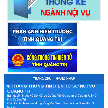
TRANG CHỦ
ĐĂNG NHẬP
© TRANG THÔNG TIN ĐIỆN TỬ SỞ NỘI VỤ
QUẢNG TRỊ
Bản quyền thuộc về Sở Nội vụ Quảng Trị. Cơ quan chủ quản: UBND
tỉnh Quảng Trị
Chịu trách nhiệm nội dung: Ông Mai Xuân Toàn – Phó Giám đốc Sở
Nội vụ