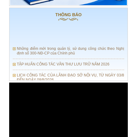
THÔNG BÁO
Những điểm mới trong quản lý, sử dung công chức theo Nghị
định số 300-NĐ-CP của Chính phủ
TẬP HUẤN CÔNG TÁC VĂN THƯ LƯU TRỮ NĂM 2026
LỊCH CÔNG TÁC CỦA LÃNH ĐẠO SỞ NỘI VỤ, TỪ NGÀY 03/8
ĐẾN NGÀY 09/8/2026
HĐND tỉnh Quảng Trị ban hành Nghị quyết quy định chế độ,
chính sách đối với người hoạt động ở thôn, tổ dân phố
Quảng Trị: Viết tiếp bản hùng ca tri ân bằng những hành động
thiết thực
TĂNG CƯỜNG TỔ CHỨC THỰC HIỆN LUẬT TIẾP CẬN THÔNG
TIN SỐ 01/2026/QH16
Chi đoàn Sở Nội vụ tham gia Chương trình "Thắp nến tri ân"