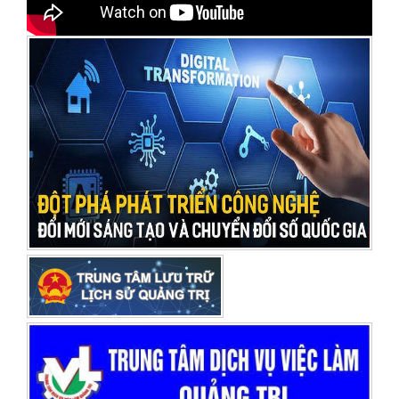
tưởng nhớ các anh hùng liệt sĩ
SỞ NỘI VỤ TỈNH QUẢNG TRỊ PHÁT ĐỘNG THAM GIA CUỘC
THI TRỰC TUYẾN “TÌM HIỂU PHÁP LUẬT VỀ BẢO HIỂM XÃ
HỘI, BẢO HIỂM Y TẾ”