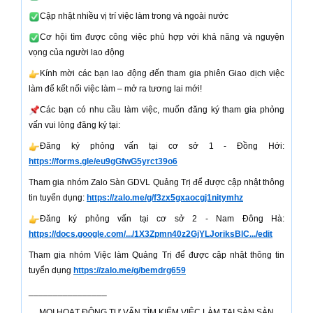
Cập nhật nhiều vị trí việc làm trong và ngoài nước
Cơ hội tìm được công việc phù hợp với khả năng và nguyện
vọng của người lao động
Kính mời các bạn lao động đến tham gia phiên Giao dịch việc
làm để kết nối việc làm – mở ra tương lai mới!
Các bạn có nhu cầu làm việc, muốn đăng ký tham gia phỏng
vấn vui lòng đăng ký tại:
Đăng ký phỏng vấn tại cơ sở 1 - Đồng Hới:
https://forms.gle/eu9gGfwG5yrct39o6
Tham gia nhóm Zalo Sàn GDVL Quảng Trị để được cập nhật thông
tin tuyển dụng:
https://zalo.me/g/f3zx5gxaocgj1nitymhz
Đăng ký phỏng vấn tại cơ sở 2 - Nam Đông Hà:
https://docs.google.com/.../1X3Zpmn40z2GjYLJoriksBlC.../edit
Tham gia nhóm Việc làm Quảng Trị để được cập nhật thông tin
tuyển dụng
https://zalo.me/g/bemdrg659
________________
MỌI HOẠT ĐỘNG TƯ VẤN TÌM KIẾM VIỆC LÀM TẠI SÀN SÀN