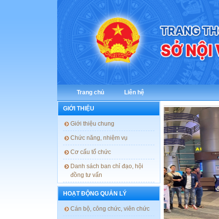
Trang chủ
Liên hệ
GIỚI THIỆU
NHỮNG ĐIỂM
CHỨC THEO N
giới thiệu chung
Trong thời gia
chức năng, nhiệm vụ
170/2025/NĐ-CP
cơ cấu tổ chức
dụng, sử dụng và
góp phần đổi mới
danh sách ban chỉ đạo, hội
việc làm làm trun
đồng tư vấn
HOẠT ĐỘNG QUẢN LÝ
cán bộ, công chức, viên chức