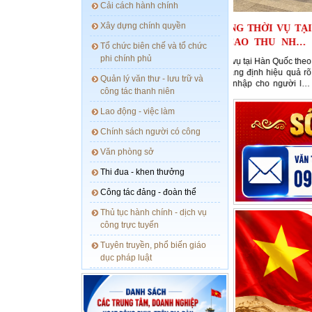
cải cách hành chính
xây dựng chính quyền
 TRỊ: CHƯƠNG TRÌNH LAO ĐỘNG THỜI VỤ TẠI
QUỐC MỞ RA CƠ HỘI NÂNG CAO THU NHẬP,
tổ chức biên chế và tổ chức
RIỂN...
phi chính phủ
rình đưa người lao động đi làm việc thời vụ tại Hàn Quốc theo
ức hợp tác giữa các địa phương đang khẳng định hiệu quả rõ
quản lý văn thư - lưu trữ và
ng việc giải quyết việc làm, nâng cao thu nhập cho người lao
công tác thanh niên
g thôn, đồng thời góp phần thúc đẩy phát triển kinh tế - xã hội
ng quan hệ hợp tác...
lao động - việc làm
chính sách người có công
văn phòng sở
thi đua - khen thưởng
công tác đảng - đoàn thể
thủ tục hành chính - dịch vụ
công trực tuyến
tuyên truyền, phổ biến giáo
dục pháp luật