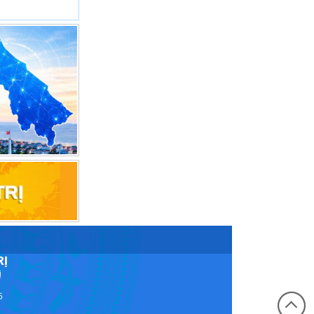
RỊ
ị
5