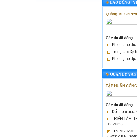
LAO ĐỘNG - V
Quảng Trị: Chương
Các tin đã đăng
Phiên giao dịc
Trung tâm Dịch
Phiên giao dịc
QUẢN LÝ VĂN
TẬP HUẤN CÔNG
Các tin đã đăng
Đối thoại giữa
TRIỂN LÃM, T
12-2025)
TRUNG TÂM L
(03/01/1946-03/0