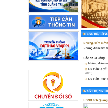
CÁN BỘ, CÔN
Những điểm mới t
Những điểm mới tr
Các tin đã đăng
Những điểm mớ
Dự thảo Quyết 
2026)
Dự thảo Phân c
XÂY DỰNG CH
HĐND tỉnh Quảng T