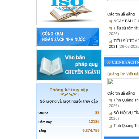
Các tin đã đăng
NGÀY BẦU CỬ 
Tiểu sử tóm tắt
2026)
TIỂU SỬ TÓM 
2031
(26-02-2026
CHÍNH SÁCH 
Quảng Trị: Viết ti
Thống kê truy cập
Các tin đã đăng
Tỉnh Quảng Trị
Số lượng và lượt người truy cập
2026)
82
SỞ NỘI VỤ TỈNH
Online
2026)
12185
Hôm nay
Tỉnh Quảng Tr
9.374.759
Tổng