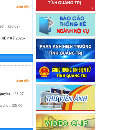
Xem tiếp
)
ười...
(26-02-
HIỆM KỲ 2026-
Xem tiếp
Nguyên...
(23-07-
à cho...
(25-06-