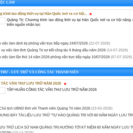
IỆC LÀM
 trình lao động thời vụ tại Hàn Quốc mở ra cơ hội...
Quảng Trị: Chương trình lao động thời vụ tại Hàn Quốc mở ra cơ hội nâng 
triển nguồn nhân lực
h việc làm định kỳ phỏng vấn trực tiếp ngày 24/07/2026
(22-07-2026)
 vụ việc làm tỉnh Quảng Trị sơ kết công tác 6 tháng đầu năm 2026
(14-07-2026)
h việc làm lần thứ 14 năm 2026 phỏng vấn trực tiếp ngày 10/07/2026
(07-07-2026)
 THƯ - LƯU TRỮ VÀ CÔNG TÁC THANH NIÊN
 TÁC VĂN THƯ LƯU TRỮ NĂM 2026
TẬP HUẤN CÔNG TÁC VĂN THƯ LƯU TRỮ NĂM 2026
 Chủ tịch UBND tỉnh với Thanh niên Quảng Trị năm 2026
(23-03-2026)
RƯNG BÀY TÀI LIỆU LƯU TRỮ “TỰ HÀO QUẢNG TRỊ VỚI 80 NĂM NGÀY LƯU TR
ƯU TRỮ LỊCH SỬ NAM QUẢNG TRỊ HƯỚNG TỚI KỶ NIỆM 80 NĂM NGÀY LƯU T
1/2026)
(23-12-2025)