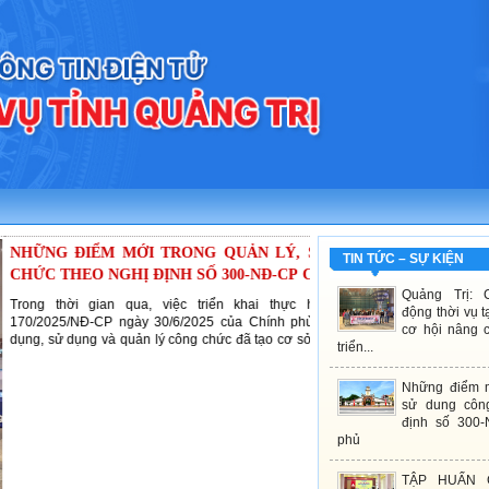
 MỚI TRONG QUẢN LÝ, SỬ DUNG CÔNG
TIN TỨC – SỰ KIỆN
GHỊ ĐỊNH SỐ 300-NĐ-CP CỦA CHÍNH PHỦ
Quảng Trị: 
n qua, việc triển khai thực hiện Nghị định số
động thời vụ 
 ngày 30/6/2025 của Chính phủ quy định về tuyển
cơ hội nâng c
 quản lý công chức đã tạo cơ sở pháp lý quan trọng,
triển...
 phương thức quản lý công chức theo hướng lấy vị trí
g tâm. Tuy nhiên, trong quá...
Những điểm m
sử dung côn
định số 300
phủ
TẬP HUẤN 