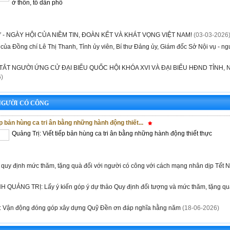
ở thôn, tổ dân phố
- NGÀY HỘI CỦA NIỀM TIN, ĐOÀN KẾT VÀ KHÁT VỌNG VIỆT NAM!
(03-03-2026
 của Đồng chí Lê Thị Thanh, Tỉnh ủy viên, Bí thư Đảng ủy, Giám đốc Sở Nội vụ - ng
TẮT NGƯỜI ỨNG CỬ ĐẠI BIỂU QUỐC HỘI KHÓA XVI VÀ ĐẠI BIỂU HĐND TỈNH, N
)
NGƯỜI CÓ CÔNG
ếp bản hùng ca tri ân bằng những hành động thiết...
Quảng Trị: Viết tiếp bản hùng ca tri ân bằng những hành động thiết thực
 quy định mức thăm, tặng quà đối với người có công với cách mạng nhân dịp Tết 
 QUẢNG TRỊ: Lấy ý kiến góp ý dự thảo Quy định đối tượng và mức thăm, tặng qu
ị: Vận động đóng góp xây dựng Quỹ Đền ơn đáp nghĩa hằng năm
(18-06-2026)