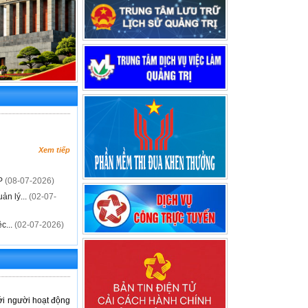
Xem tiếp
CP
(08-07-2026)
ản lý...
(02-07-
c...
(02-07-2026)
ới người hoạt động