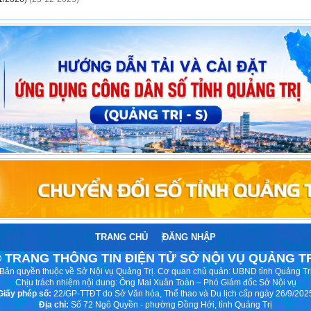
TRANG CHỦ
ĐĂNG NHẬP
 TRANG THÔNG TIN ĐIỆN TỬ SỞ NỘI VỤ QUẢNG T
Bản quyền thuộc về Sở Nội vụ Quảng Trị. Cơ quan chủ quản: UBND tỉnh Quảng Tr
Chịu trách nhiệm nội dung: Ông Mai Xuân Toàn – Phó Giám đốc Sở Nội vụ
Giấy phép số:
22/GP-TTĐT do Sở Văn hóa, Thể thao và Du lịch cấp ngày 26/9/202
Địa chỉ:
Số 72 Ngô Quyền - phường Đồng Hới, tỉnh Quảng Trị