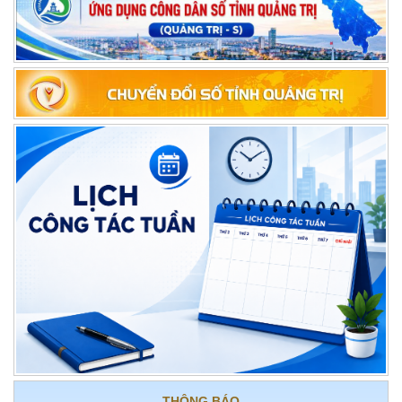
LỊCH CÔNG TÁC CỦA LÃNH ĐẠO SỞ NỘI VỤ, TỪ NGÀY 03/8 ĐẾN
NGÀY 09/8/2026
TĂNG CƯỜNG TỔ CHỨC THỰC HIỆN LUẬT TIẾP CẬN THÔNG TIN
SỐ 01/2026/QH16
LỊCH CÔNG TÁC CỦA LÃNH ĐẠO SỞ NỘI VỤ, TỪ NGÀY 27/7 ĐẾN
THÔNG BÁO
NGÀY 02/8/2026