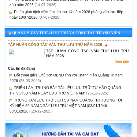
đầu năm 2026
(14-07-2026)
Phiên giao dịch việc làm lần thứ 14 năm 2026 phỏng vấn trực tiếp
ngày 10/07/2026
(07-07-2026)
QUẢN LÝ VĂN THƯ - LƯU TRỮ VÀ CÔNG TÁC THANH NIÊN
TẬP HUẤN CÔNG TÁC VĂN THƯ LƯU TRỮ NĂM 2026
TẬP HUẤN CÔNG TÁC VĂN THƯ LƯU TRỮ
NĂM 2026
Xem tiếp
Các tin đã đăng
Đối thoại giữa Chủ tịch UBND tỉnh với Thanh niên Quảng Trị năm
2026
(23-03-2026)
TRIỂN LÃM, TRƯNG BÀY TÀI LIỆU LƯU TRỮ “TỰ HÀO QUẢNG
TRỊ VỚI 80 NĂM NGÀY LƯU TRỮ VIỆT NAM”
(25-12-2025)
TRUNG TÂM LƯU TRỮ LỊCH SỬ NAM QUẢNG TRỊ HƯỚNG TỚI
KỶ NIỆM 80 NĂM NGÀY LƯU TRỮ VIỆT NAM (03/01/1946-
03/01/2026)
(23-12-2025)