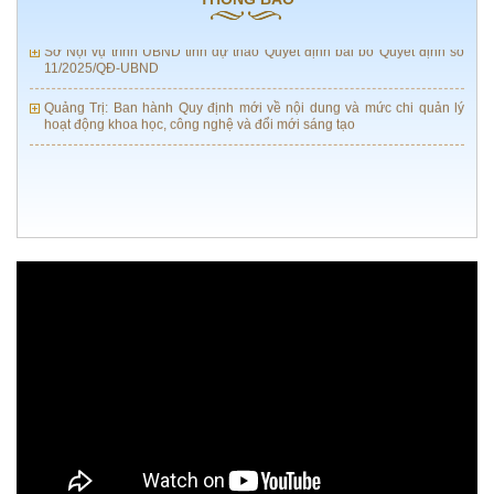
Sở Nội vụ trình UBND tỉnh dự thảo Quyết định bãi bỏ Quyết định số
11/2025/QĐ-UBND
Quảng Trị: Ban hành Quy định mới về nội dung và mức chi quản lý
hoạt động khoa học, công nghệ và đổi mới sáng tạo