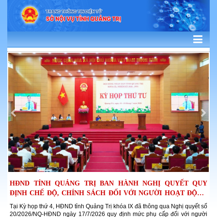
HĐND TỈNH QUẢNG TRỊ BAN HÀNH NGHỊ QUYẾT QUY
Q
ĐỊNH CHẾ ĐỘ, CHÍNH SÁCH ĐỐI VỚI NGƯỜI HOẠT ĐỘNG
N
Ở THÔN,...
tổ
Tại Kỳ họp thứ 4, HĐND tỉnh Quảng Trị khóa IX đã thông qua Nghị quyết số
K
32
20/2026/NQ-HĐND ngày 17/7/2026 quy định mức phụ cấp đối với người
c