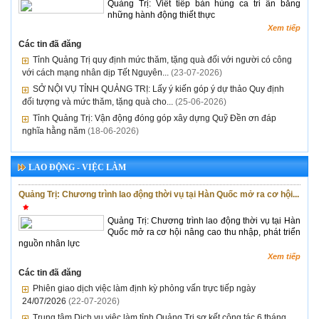
Quảng Trị: Viết tiếp bản hùng ca tri ân bằng
những hành động thiết thực
Xem tiếp
Các tin đã đăng
Tỉnh Quảng Trị quy định mức thăm, tặng quà đối với người có công
với cách mạng nhân dịp Tết Nguyên...
(23-07-2026)
SỞ NỘI VỤ TỈNH QUẢNG TRỊ: Lấy ý kiến góp ý dự thảo Quy định
đối tượng và mức thăm, tặng quà cho...
(25-06-2026)
Tỉnh Quảng Trị: Vận động đóng góp xây dựng Quỹ Đền ơn đáp
nghĩa hằng năm
(18-06-2026)
LAO ĐỘNG - VIỆC LÀM
Quảng Trị: Chương trình lao động thời vụ tại Hàn Quốc mở ra cơ hội...
Quảng Trị: Chương trình lao động thời vụ tại Hàn
Quốc mở ra cơ hội nâng cao thu nhập, phát triển
nguồn nhân lực
Xem tiếp
Các tin đã đăng
Phiên giao dịch việc làm định kỳ phỏng vấn trực tiếp ngày
24/07/2026
(22-07-2026)
Trung tâm Dịch vụ việc làm tỉnh Quảng Trị sơ kết công tác 6 tháng