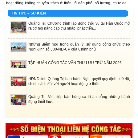
h,
hoạt động không chuyên trách ở thôn, tổ dân phố; số lượng, chức danh,
n
rữ
mức hỗ trợ đối với người tham gia hoạt động ở thôn, tổ dân phố; việc kiêm
x
nhiệm và mức phụ cấp...
TIN TỨC – SỰ KIỆN
Quảng Trị: Chương trình lao động thời vụ tại Hàn Quốc mở
ra cơ hội nâng cao thu nhập, phát triển...
Những điểm mới trong quản lý, sử dung công chức theo
Nghị định số 300-NĐ-CP của Chính phủ
TẬP HUẤN CÔNG TÁC VĂN THƯ LƯU TRỮ NĂM 2026
HĐND tỉnh Quảng Trị ban hành Nghị quyết quy định chế độ,
chính sách đối với người hoạt động ở thôn,...
Quảng Trị: Viết tiếp bản hùng ca tri ân bằng những hành
động thiết thực