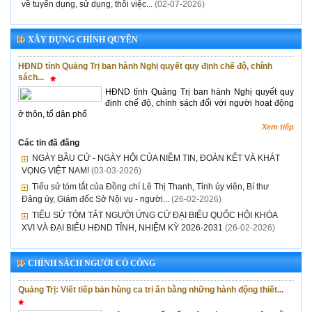
về tuyển dụng, sử dụng, thôi việc...
(02-07-2026)
XÂY DỰNG CHÍNH QUYỀN
HĐND tỉnh Quảng Trị ban hành Nghị quyết quy định chế độ, chính
sách...
HĐND tỉnh Quảng Trị ban hành Nghị quyết quy
định chế độ, chính sách đối với người hoạt động
ở thôn, tổ dân phố
Xem tiếp
Các tin đã đăng
NGÀY BẦU CỬ - NGÀY HỘI CỦA NIỀM TIN, ĐOÀN KẾT VÀ KHÁT
VỌNG VIỆT NAM!
(03-03-2026)
Tiểu sử tóm tắt của Đồng chí Lê Thị Thanh, Tỉnh ủy viên, Bí thư
Đảng ủy, Giám đốc Sở Nội vụ - người...
(26-02-2026)
TIỂU SỬ TÓM TẮT NGƯỜI ỨNG CỬ ĐẠI BIỂU QUỐC HỘI KHÓA
XVI VÀ ĐẠI BIỂU HĐND TỈNH, NHIỆM KỲ 2026-2031
(26-02-2026)
CHÍNH SÁCH NGƯỜI CÓ CÔNG
Quảng Trị: Viết tiếp bản hùng ca tri ân bằng những hành động thiết...