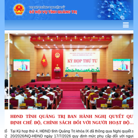
HĐND TỈNH QUẢNG TRỊ BAN HÀNH NGHỊ QUYẾT QUY
Q
ĐỊNH CHẾ ĐỘ, CHÍNH SÁCH ĐỐI VỚI NGƯỜI HOẠT ĐỘNG
N
Ở THÔN,...
tổ
Tại Kỳ họp thứ 4, HĐND tỉnh Quảng Trị khóa IX đã thông qua Nghị quyết số
K
32
20/2026/NQ-HĐND ngày 17/7/2026 quy định mức phụ cấp đối với người
c