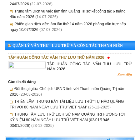
24/07/2026
(22-07-2026)
Trung tâm Dịch vụ việc làm tỉnh Quảng Trị sơ kết công tác 6 tháng
đầu năm 2026
(14-07-2026)
Phiên giao dịch việc làm lần thứ 14 năm 2026 phỏng vấn trực tiếp
ngày 10/07/2026
(07-07-2026)
QUẢN LÝ VĂN THƯ - LƯU TRỮ VÀ CÔNG TÁC THANH NIÊN
TẬP HUẤN CÔNG TÁC VĂN THƯ LƯU TRỮ NĂM 2026
TẬP HUẤN CÔNG TÁC VĂN THƯ LƯU TRỮ
NĂM 2026
Xem tiếp
Các tin đã đăng
Đối thoại giữa Chủ tịch UBND tỉnh với Thanh niên Quảng Trị năm
2026
(23-03-2026)
TRIỂN LÃM, TRƯNG BÀY TÀI LIỆU LƯU TRỮ “TỰ HÀO QUẢNG
TRỊ VỚI 80 NĂM NGÀY LƯU TRỮ VIỆT NAM”
(25-12-2025)
TRUNG TÂM LƯU TRỮ LỊCH SỬ NAM QUẢNG TRỊ HƯỚNG TỚI
KỶ NIỆM 80 NĂM NGÀY LƯU TRỮ VIỆT NAM (03/01/1946-
03/01/2026)
(23-12-2025)