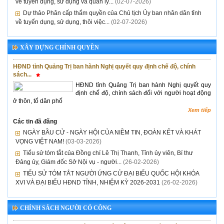
về tuyển dụng, sử dụng và quản lý...
(02-07-2026)
Dự thảo Phân cấp thẩm quyền của Chủ tịch Ủy ban nhân dân tỉnh
về tuyển dụng, sử dụng, thôi việc...
(02-07-2026)
XÂY DỰNG CHÍNH QUYỀN
HĐND tỉnh Quảng Trị ban hành Nghị quyết quy định chế độ, chính
sách...
HĐND tỉnh Quảng Trị ban hành Nghị quyết quy
định chế độ, chính sách đối với người hoạt động
ở thôn, tổ dân phố
Xem tiếp
Các tin đã đăng
NGÀY BẦU CỬ - NGÀY HỘI CỦA NIỀM TIN, ĐOÀN KẾT VÀ KHÁT
VỌNG VIỆT NAM!
(03-03-2026)
Tiểu sử tóm tắt của Đồng chí Lê Thị Thanh, Tỉnh ủy viên, Bí thư
Đảng ủy, Giám đốc Sở Nội vụ - người...
(26-02-2026)
TIỂU SỬ TÓM TẮT NGƯỜI ỨNG CỬ ĐẠI BIỂU QUỐC HỘI KHÓA
XVI VÀ ĐẠI BIỂU HĐND TỈNH, NHIỆM KỲ 2026-2031
(26-02-2026)
CHÍNH SÁCH NGƯỜI CÓ CÔNG