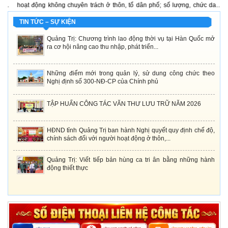
h,
hoạt động không chuyên trách ở thôn, tổ dân phố; số lượng, chức danh,
n
rữ
mức hỗ trợ đối với người tham gia hoạt động ở thôn, tổ dân phố; việc kiêm
x
nhiệm và mức phụ cấp...
TIN TỨC – SỰ KIỆN
Quảng Trị: Chương trình lao động thời vụ tại Hàn Quốc mở
ra cơ hội nâng cao thu nhập, phát triển...
Những điểm mới trong quản lý, sử dung công chức theo
Nghị định số 300-NĐ-CP của Chính phủ
TẬP HUẤN CÔNG TÁC VĂN THƯ LƯU TRỮ NĂM 2026
HĐND tỉnh Quảng Trị ban hành Nghị quyết quy định chế độ,
chính sách đối với người hoạt động ở thôn,...
Quảng Trị: Viết tiếp bản hùng ca tri ân bằng những hành
động thiết thực