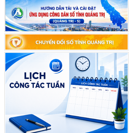
LỊCH CÔNG TÁC CỦA LÃNH ĐẠO SỞ NỘI VỤ, TỪ NGÀY 10/8 ĐẾN
NGÀY 16/8/2026