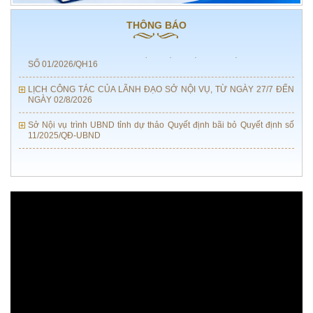
LỊCH CÔNG TÁC CỦA LÃNH ĐẠO SỞ NỘI VỤ, TỪ NGÀY 03/8 ĐẾN
NGÀY 09/8/2026
THÔNG BÁO
TĂNG CƯỜNG TỔ CHỨC THỰC HIỆN LUẬT TIẾP CẬN THÔNG TIN
SỐ 01/2026/QH16
LỊCH CÔNG TÁC CỦA LÃNH ĐẠO SỞ NỘI VỤ, TỪ NGÀY 27/7 ĐẾN
NGÀY 02/8/2026
Sở Nội vụ trình UBND tỉnh dự thảo Quyết định bãi bỏ Quyết định số
11/2025/QĐ-UBND