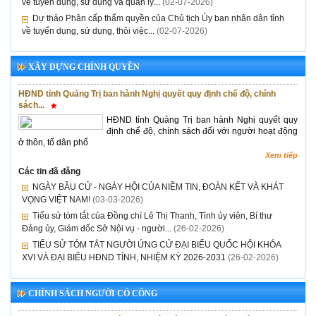
về tuyển dụng, sử dụng và quản lý...
(02-07-2026)
Dự thảo Phân cấp thẩm quyền của Chủ tịch Ủy ban nhân dân tỉnh
về tuyển dụng, sử dụng, thôi việc...
(02-07-2026)
XÂY DỰNG CHÍNH QUYỀN
HĐND tỉnh Quảng Trị ban hành Nghị quyết quy định chế độ, chính
sách...
HĐND tỉnh Quảng Trị ban hành Nghị quyết quy
định chế độ, chính sách đối với người hoạt động
ở thôn, tổ dân phố
Xem tiếp
Các tin đã đăng
NGÀY BẦU CỬ - NGÀY HỘI CỦA NIỀM TIN, ĐOÀN KẾT VÀ KHÁT
VỌNG VIỆT NAM!
(03-03-2026)
Tiểu sử tóm tắt của Đồng chí Lê Thị Thanh, Tỉnh ủy viên, Bí thư
Đảng ủy, Giám đốc Sở Nội vụ - người...
(26-02-2026)
TIỂU SỬ TÓM TẮT NGƯỜI ỨNG CỬ ĐẠI BIỂU QUỐC HỘI KHÓA
XVI VÀ ĐẠI BIỂU HĐND TỈNH, NHIỆM KỲ 2026-2031
(26-02-2026)
CHÍNH SÁCH NGƯỜI CÓ CÔNG