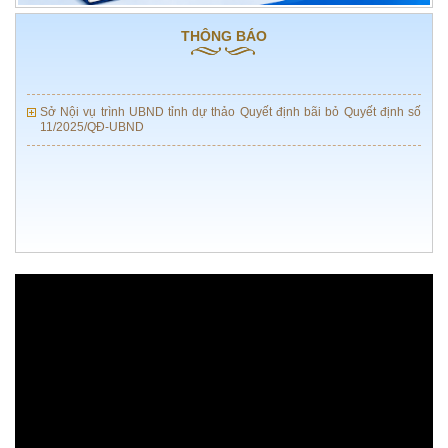
SỐ 01/2026/QH16
THÔNG BÁO
LỊCH CÔNG TÁC CỦA LÃNH ĐẠO SỞ NỘI VỤ, TỪ NGÀY 27/7 ĐẾN
NGÀY 02/8/2026
Sở Nội vụ trình UBND tỉnh dự thảo Quyết định bãi bỏ Quyết định số
11/2025/QĐ-UBND