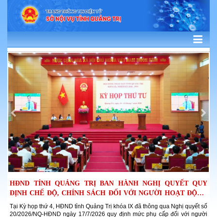
 BAN HÀNH NGHỊ QUYẾT QUY
QUẢNG TRỊ: VIẾT TIẾP B
ÁCH ĐỐI VỚI NGƯỜI HOẠT ĐỘNG
NHỮNG HÀNH ĐỘNG THIẾT T
ng Trị khóa IX đã thông qua Nghị quyết số
Không chỉ là một nhiệm vụ, một chứ
26 quy định mức phụ cấp đối với người
công tác chăm lo người có công tại Quản