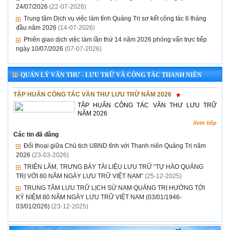
24/07/2026
(22-07-2026)
Trung tâm Dịch vụ việc làm tỉnh Quảng Trị sơ kết công tác 6 tháng
đầu năm 2026
(14-07-2026)
Phiên giao dịch việc làm lần thứ 14 năm 2026 phỏng vấn trực tiếp
ngày 10/07/2026
(07-07-2026)
QUẢN LÝ VĂN THƯ - LƯU TRỮ VÀ CÔNG TÁC THANH NIÊN
TẬP HUẤN CÔNG TÁC VĂN THƯ LƯU TRỮ NĂM 2026
TẬP HUẤN CÔNG TÁC VĂN THƯ LƯU TRỮ
NĂM 2026
Xem tiếp
Các tin đã đăng
Đối thoại giữa Chủ tịch UBND tỉnh với Thanh niên Quảng Trị năm
2026
(23-03-2026)
TRIỂN LÃM, TRƯNG BÀY TÀI LIỆU LƯU TRỮ “TỰ HÀO QUẢNG
TRỊ VỚI 80 NĂM NGÀY LƯU TRỮ VIỆT NAM”
(25-12-2025)
TRUNG TÂM LƯU TRỮ LỊCH SỬ NAM QUẢNG TRỊ HƯỚNG TỚI
KỶ NIỆM 80 NĂM NGÀY LƯU TRỮ VIỆT NAM (03/01/1946-
03/01/2026)
(23-12-2025)