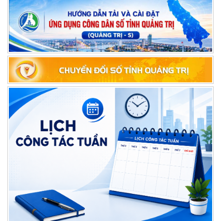
LỊCH CÔNG TÁC CỦA LÃNH ĐẠO SỞ NỘI VỤ, TỪ NGÀY 10/8 ĐẾN
NGÀY 16/8/2026
LỊCH CÔNG TÁC CỦA LÃNH ĐẠO SỞ NỘI VỤ, TỪ NGÀY 03/8 ĐẾN
NGÀY 09/8/2026
TĂNG CƯỜNG TỔ CHỨC THỰC HIỆN LUẬT TIẾP CẬN THÔNG TIN