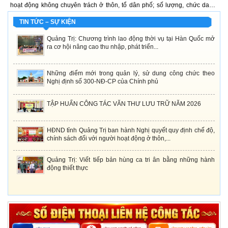
 thôn, tổ dân phố; số lượng, chức danh,
nối dài đạo lý "Uống nước nhớ nguồn
a hoạt động ở thôn, tổ dân phố; việc kiêm
xương của hàng vạn người con ưu tú 
TIN TỨC – SỰ KIỆN
Quảng Trị: Chương trình lao động thời vụ tại Hàn Quốc mở
ra cơ hội nâng cao thu nhập, phát triển...
Những điểm mới trong quản lý, sử dung công chức theo
Nghị định số 300-NĐ-CP của Chính phủ
TẬP HUẤN CÔNG TÁC VĂN THƯ LƯU TRỮ NĂM 2026
HĐND tỉnh Quảng Trị ban hành Nghị quyết quy định chế độ,
chính sách đối với người hoạt động ở thôn,...
Quảng Trị: Viết tiếp bản hùng ca tri ân bằng những hành
động thiết thực