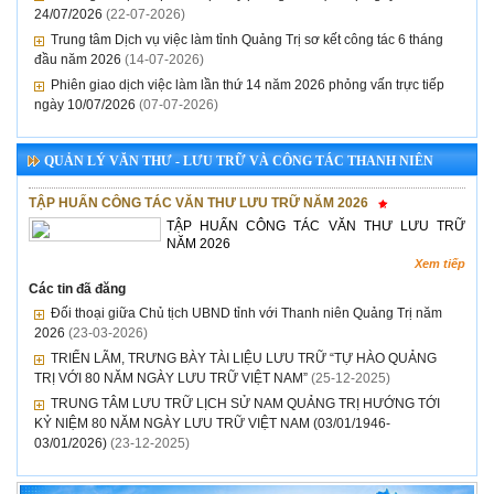
24/07/2026
(22-07-2026)
Trung tâm Dịch vụ việc làm tỉnh Quảng Trị sơ kết công tác 6 tháng
đầu năm 2026
(14-07-2026)
Phiên giao dịch việc làm lần thứ 14 năm 2026 phỏng vấn trực tiếp
ngày 10/07/2026
(07-07-2026)
QUẢN LÝ VĂN THƯ - LƯU TRỮ VÀ CÔNG TÁC THANH NIÊN
TẬP HUẤN CÔNG TÁC VĂN THƯ LƯU TRỮ NĂM 2026
TẬP HUẤN CÔNG TÁC VĂN THƯ LƯU TRỮ
NĂM 2026
Xem tiếp
Các tin đã đăng
Đối thoại giữa Chủ tịch UBND tỉnh với Thanh niên Quảng Trị năm
2026
(23-03-2026)
TRIỂN LÃM, TRƯNG BÀY TÀI LIỆU LƯU TRỮ “TỰ HÀO QUẢNG
TRỊ VỚI 80 NĂM NGÀY LƯU TRỮ VIỆT NAM”
(25-12-2025)
TRUNG TÂM LƯU TRỮ LỊCH SỬ NAM QUẢNG TRỊ HƯỚNG TỚI
KỶ NIỆM 80 NĂM NGÀY LƯU TRỮ VIỆT NAM (03/01/1946-
03/01/2026)
(23-12-2025)