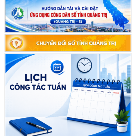
LỊCH CÔNG TÁC CỦA LÃNH ĐẠO SỞ NỘI VỤ, TỪ NGÀY 10/8 ĐẾN
NGÀY 16/8/2026