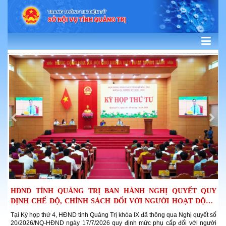
HĐND TỈNH QUẢNG TRỊ BAN HÀNH NGHỊ QUYẾT QUY
Q
ĐỊNH CHẾ ĐỘ, CHÍNH SÁCH ĐỐI VỚI NGƯỜI HOẠT ĐỘNG
N
Ở THÔN,...
tổ
Tại Kỳ họp thứ 4, HĐND tỉnh Quảng Trị khóa IX đã thông qua Nghị quyết số
K
32
20/2026/NQ-HĐND ngày 17/7/2026 quy định mức phụ cấp đối với người
c