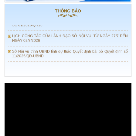
LỊCH CÔNG TÁC CỦA LÃNH ĐẠO SỞ NỘI VỤ, TỪ NGÀY 03/8 ĐẾN
NGÀY 09/8/2026
THÔNG BÁO
TĂNG CƯỜNG TỔ CHỨC THỰC HIỆN LUẬT TIẾP CẬN THÔNG TIN
SỐ 01/2026/QH16
LỊCH CÔNG TÁC CỦA LÃNH ĐẠO SỞ NỘI VỤ, TỪ NGÀY 27/7 ĐẾN
NGÀY 02/8/2026
Sở Nội vụ trình UBND tỉnh dự thảo Quyết định bãi bỏ Quyết định số
11/2025/QĐ-UBND