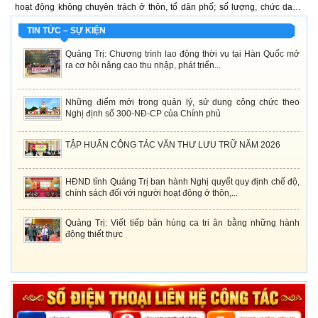
h,
hoạt động không chuyên trách ở thôn, tổ dân phố; số lượng, chức danh,
n
rữ
mức hỗ trợ đối với người tham gia hoạt động ở thôn, tổ dân phố; việc kiêm
x
nhiệm và mức phụ cấp...
TIN TỨC – SỰ KIỆN
Quảng Trị: Chương trình lao động thời vụ tại Hàn Quốc mở
ra cơ hội nâng cao thu nhập, phát triển...
Những điểm mới trong quản lý, sử dung công chức theo
Nghị định số 300-NĐ-CP của Chính phủ
TẬP HUẤN CÔNG TÁC VĂN THƯ LƯU TRỮ NĂM 2026
HĐND tỉnh Quảng Trị ban hành Nghị quyết quy định chế độ,
chính sách đối với người hoạt động ở thôn,...
Quảng Trị: Viết tiếp bản hùng ca tri ân bằng những hành
động thiết thực