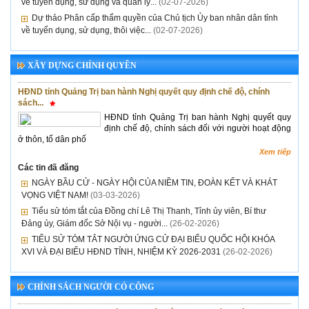
về tuyển dụng, sử dụng và quản lý...
(02-07-2026)
Dự thảo Phân cấp thẩm quyền của Chủ tịch Ủy ban nhân dân tỉnh
về tuyển dụng, sử dụng, thôi việc...
(02-07-2026)
XÂY DỰNG CHÍNH QUYỀN
HĐND tỉnh Quảng Trị ban hành Nghị quyết quy định chế độ, chính
sách...
HĐND tỉnh Quảng Trị ban hành Nghị quyết quy
định chế độ, chính sách đối với người hoạt động
ở thôn, tổ dân phố
Xem tiếp
Các tin đã đăng
NGÀY BẦU CỬ - NGÀY HỘI CỦA NIỀM TIN, ĐOÀN KẾT VÀ KHÁT
VỌNG VIỆT NAM!
(03-03-2026)
Tiểu sử tóm tắt của Đồng chí Lê Thị Thanh, Tỉnh ủy viên, Bí thư
Đảng ủy, Giám đốc Sở Nội vụ - người...
(26-02-2026)
TIỂU SỬ TÓM TẮT NGƯỜI ỨNG CỬ ĐẠI BIỂU QUỐC HỘI KHÓA
XVI VÀ ĐẠI BIỂU HĐND TỈNH, NHIỆM KỲ 2026-2031
(26-02-2026)
CHÍNH SÁCH NGƯỜI CÓ CÔNG