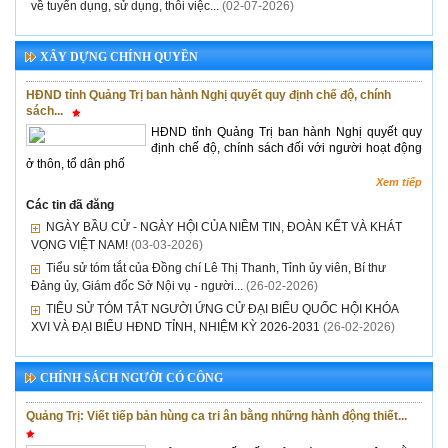
về tuyển dụng, sử dụng, thôi việc...
(02-07-2026)
XÂY DỰNG CHÍNH QUYỀN
HĐND tỉnh Quảng Trị ban hành Nghị quyết quy định chế độ, chính
sách...
HĐND tỉnh Quảng Trị ban hành Nghị quyết quy
định chế độ, chính sách đối với người hoạt động
ở thôn, tổ dân phố
Xem tiếp
Các tin đã đăng
NGÀY BẦU CỬ - NGÀY HỘI CỦA NIỀM TIN, ĐOÀN KẾT VÀ KHÁT
VỌNG VIỆT NAM!
(03-03-2026)
Tiểu sử tóm tắt của Đồng chí Lê Thị Thanh, Tỉnh ủy viên, Bí thư
Đảng ủy, Giám đốc Sở Nội vụ - người...
(26-02-2026)
TIỂU SỬ TÓM TẮT NGƯỜI ỨNG CỬ ĐẠI BIỂU QUỐC HỘI KHÓA
XVI VÀ ĐẠI BIỂU HĐND TỈNH, NHIỆM KỲ 2026-2031
(26-02-2026)
CHÍNH SÁCH NGƯỜI CÓ CÔNG
Quảng Trị: Viết tiếp bản hùng ca tri ân bằng những hành động thiết...