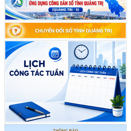
LỊCH CÔNG TÁC CỦA LÃNH ĐẠO SỞ NỘI VỤ, TỪ NGÀY 10/8 ĐẾN
NGÀY 16/8/2026
LỊCH CÔNG TÁC CỦA LÃNH ĐẠO SỞ NỘI VỤ, TỪ NGÀY 03/8 ĐẾN
THÔNG BÁO