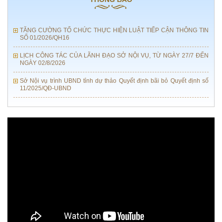
NGÀY 09/8/2026
TĂNG CƯỜNG TỔ CHỨC THỰC HIỆN LUẬT TIẾP CẬN THÔNG TIN
SỐ 01/2026/QH16
LỊCH CÔNG TÁC CỦA LÃNH ĐẠO SỞ NỘI VỤ, TỪ NGÀY 27/7 ĐẾN
NGÀY 02/8/2026
Sở Nội vụ trình UBND tỉnh dự thảo Quyết định bãi bỏ Quyết định số
11/2025/QĐ-UBND