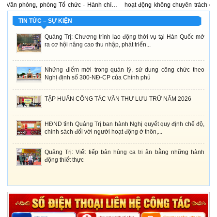
- Hành chính,
hoạt động không chuyên trách ở thôn, tổ dân phố; số lượng, ch
 thư, lưu trữ
mức hỗ trợ đối với người tham gia hoạt động ở thôn, tổ dân phố; v
nhiệm và mức phụ cấp...
TIN TỨC – SỰ KIỆN
Quảng Trị: Chương trình lao động thời vụ tại Hàn Quốc mở
ra cơ hội nâng cao thu nhập, phát triển...
Những điểm mới trong quản lý, sử dung công chức theo
Nghị định số 300-NĐ-CP của Chính phủ
TẬP HUẤN CÔNG TÁC VĂN THƯ LƯU TRỮ NĂM 2026
HĐND tỉnh Quảng Trị ban hành Nghị quyết quy định chế độ,
chính sách đối với người hoạt động ở thôn,...
Quảng Trị: Viết tiếp bản hùng ca tri ân bằng những hành
động thiết thực