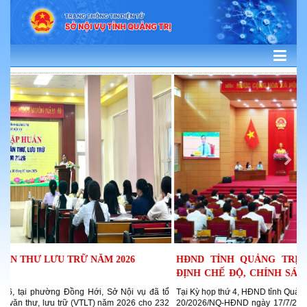
026
HĐND TỈNH QUẢNG TRỊ BAN HÀNH NGHỊ QUYẾ
ĐỊNH CHẾ ĐỘ, CHÍNH SÁCH ĐỐI VỚI NGƯỜI HOẠ
Ở THÔN,...
 Nội vụ đã tổ
Tại Kỳ họp thứ 4, HĐND tỉnh Quảng Trị khóa IX đã thông qua Nghị 
 2026 cho 232
20/2026/NQ-HĐND ngày 17/7/2026 quy định mức phụ cấp đối vớ