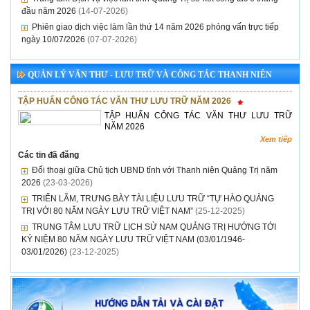
đầu năm 2026
(14-07-2026)
Phiên giao dịch việc làm lần thứ 14 năm 2026 phỏng vấn trực tiếp
ngày 10/07/2026
(07-07-2026)
QUẢN LÝ VĂN THƯ - LƯU TRỮ VÀ CÔNG TÁC THANH NIÊN
TẬP HUẤN CÔNG TÁC VĂN THƯ LƯU TRỮ NĂM 2026
TẬP HUẤN CÔNG TÁC VĂN THƯ LƯU TRỮ
NĂM 2026
Xem tiếp
Các tin đã đăng
Đối thoại giữa Chủ tịch UBND tỉnh với Thanh niên Quảng Trị năm
2026
(23-03-2026)
TRIỂN LÃM, TRƯNG BÀY TÀI LIỆU LƯU TRỮ “TỰ HÀO QUẢNG
TRỊ VỚI 80 NĂM NGÀY LƯU TRỮ VIỆT NAM”
(25-12-2025)
TRUNG TÂM LƯU TRỮ LỊCH SỬ NAM QUẢNG TRỊ HƯỚNG TỚI
KỶ NIỆM 80 NĂM NGÀY LƯU TRỮ VIỆT NAM (03/01/1946-
03/01/2026)
(23-12-2025)