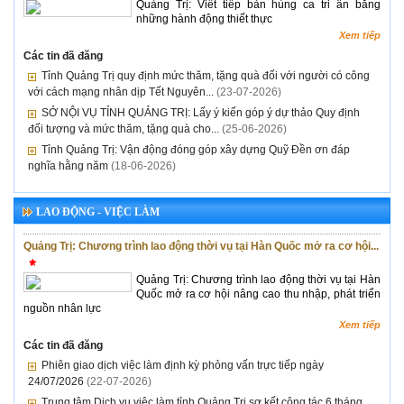
Quảng Trị: Viết tiếp bản hùng ca tri ân bằng
những hành động thiết thực
Xem tiếp
Các tin đã đăng
Tỉnh Quảng Trị quy định mức thăm, tặng quà đối với người có công
với cách mạng nhân dịp Tết Nguyên...
(23-07-2026)
SỞ NỘI VỤ TỈNH QUẢNG TRỊ: Lấy ý kiến góp ý dự thảo Quy định
đối tượng và mức thăm, tặng quà cho...
(25-06-2026)
Tỉnh Quảng Trị: Vận động đóng góp xây dựng Quỹ Đền ơn đáp
nghĩa hằng năm
(18-06-2026)
LAO ĐỘNG - VIỆC LÀM
Quảng Trị: Chương trình lao động thời vụ tại Hàn Quốc mở ra cơ hội...
Quảng Trị: Chương trình lao động thời vụ tại Hàn
Quốc mở ra cơ hội nâng cao thu nhập, phát triển
nguồn nhân lực
Xem tiếp
Các tin đã đăng
Phiên giao dịch việc làm định kỳ phỏng vấn trực tiếp ngày
24/07/2026
(22-07-2026)
Trung tâm Dịch vụ việc làm tỉnh Quảng Trị sơ kết công tác 6 tháng